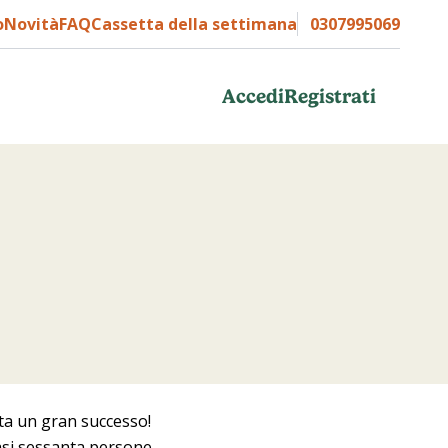
o
Novità
FAQ
Cassetta della settimana
0307995069
Accedi
Registrati
ata un gran successo!
uasi sessanta persone.