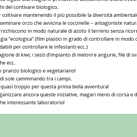
hi del contivare biologico,
r coltivare mantenendo il più possibile la diversità ambienta
, seminare orzo che avvicina le coccinelle – antagoniste natura
arricchiscono in modo naturale di azoto il terreno senza ricorr
gia “ecologica” (film plastici in grado di controllare in modo
abili per controllare le infestanti ecc..)
one di kiwi, i sesti d’impianto di meloni e angurie, file di sv
e ecc..
 pranzo biologico e vegetariano!
i sole camminando tra i campi..
quasi troppo per questa prima bella avventura!
anizzare ancora queste iniziative, magari meno di corsa e di
che interessante laboratorio!