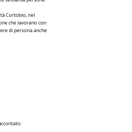
ltà Cortobio, nel
sone che lavorano con
scere di persona anche
accontato:
,