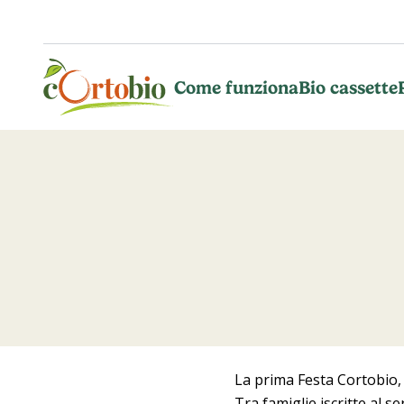
Vai al contenuto principale
Come funziona
Bio cassette
La prima Festa Cortobio, 
Tra famiglie iscritte al s