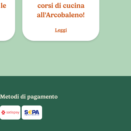
le
corsi di cucina
all'Arcobaleno!
Leggi
Metodi di pagamento
Di seguito sono elencati i metodi di pagamento disponibili per