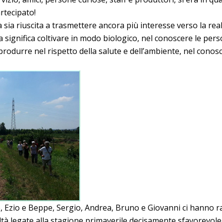
rtecipato!
 sia riuscita a trasmettere ancora più interesse verso la rea
significa coltivare in modo biologico, nel conoscere le per
 produrre nel rispetto della salute e dell’ambiente, nel cono
e, Ezio e Beppe, Sergio, Andrea, Bruno e Giovanni ci hanno r
coltà legate alla stagione primaverile decisamente sfavorevole