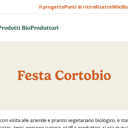
Il progetto
Punti di ritiro
Ricette
WikiBi
Prodotti Bio
Produttori
Festa Cortobio
con visita alle aziende e pranzo vegetariano biologico, è st
ervizio, amici, persone curiose, staff e produttori, si era in q