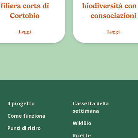
filiera corta di
biodiversità con 
Cortobio
consociazioni
Leggi
Leggi
Il progetto
Cassetta della
settimana
Come funziona
WikiBio
Punti di ritiro
Ricette