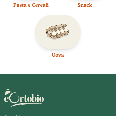
Pasta e Cereali
Snack
Uova