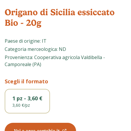
Origano di Sicilia essiccato
Bio - 20g
Paese di origine
:
IT
Categoria merceologica
:
ND
Provenienza
:
Cooperativa agricola Valdibella -
Camporeale (PA)
Scegli il formato
1 pz - 3,60 €
3,60 €
/
pz
Vai a area.cortobio.it