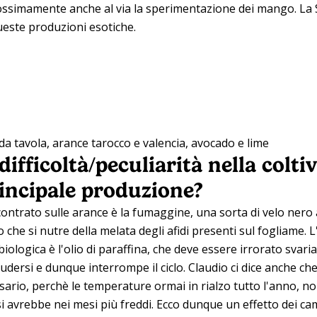
prossimamente anche al via la sperimentazione dei mango. La Si
este produzioni esotiche.
a tavola, arance tarocco e valencia, avocado e lime
difficoltà/peculiarità nella colti
rincipale produzione?
ontrato sulle arance è la fumaggine, una sorta di velo nero 
 che si nutre della melata degli afidi presenti sul fogliame. 
biologica è l'olio di paraffina, che deve essere irrorato svari
hiudersi e dunque interrompe il ciclo. Claudio ci dice anche che
ario, perchè le temperature ormai in rialzo tutto l'anno, n
avrebbe nei mesi più freddi. Ecco dunque un effetto dei cam