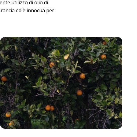
te utilizzo di olio di
arancia ed è innocua per