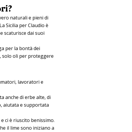
ri?
vero naturali e pieni di
a Sicilia per Claudio è
e scaturisce dai suoi
ga per la bontà dei
o, solo oli per proteggere
umatori, lavoratori e
a anche di erbe alte, di
o, aiutata e supportata
 ci è riuscito benissimo.
he il lime sono iniziano a