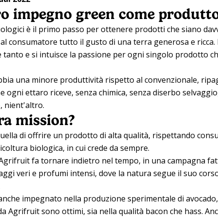
tro impegno green come produtto
 biologici è il primo passo per ottenere prodotti che siano dav
 al consumatore tutto il gusto di una terra generosa e ricca. L
e tanto e si intuisce la passione per ogni singolo prodotto ch
bbia una minore produttività rispetto al convenzionale, ripa
che ogni ettaro riceve, senza chimica, senza diserbo selvaggi
 nient'altro.
tra mission?
uella di offrire un prodotto di alta qualità, rispettando cons
coltura biologica, in cui crede da sempre.
grifruit fa tornare indietro nel tempo, in una campagna fatt
saggi veri e profumi intensi, dove la natura segue il suo cors
.
anche impegnato nella produzione sperimentale di avocado, e
a Agrifruit sono ottimi, sia nella qualità bacon che hass. Anc