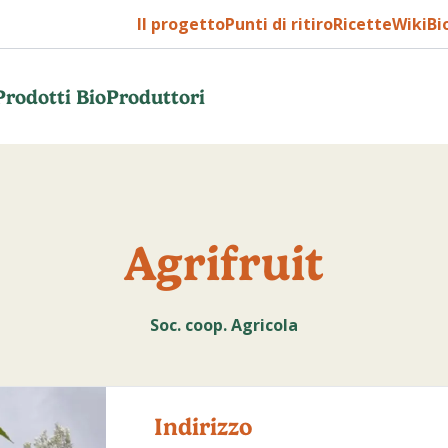
Il progetto
Punti di ritiro
Ricette
WikiBi
Prodotti Bio
Produttori
Agrifruit
Soc. coop. Agricola
Indirizzo