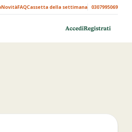
o
Novità
FAQ
Cassetta della settimana
0307995069
Accedi
Registrati