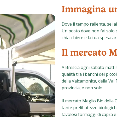
Immagina un
Dove il tempo rallenta, sei all
Un posto dove non fai solo de
chiacchiere e la tua spesa ar
Il mercato M
A Brescia ogni sabato mattina
qualità tra i banchi dei picco
della Valcamonica, della Val T
provincia, e non solo.
Il mercato Meglio Bio della
tante prelibatezze biologiche
favolosi formaggi di capra e v