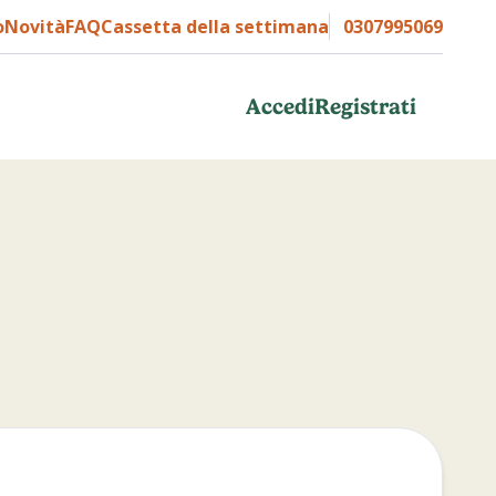
o
Novità
FAQ
Cassetta della settimana
0307995069
Accedi
Registrati