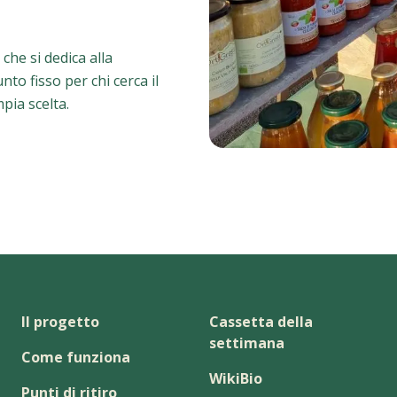
che si dedica alla
to fisso per chi cerca il
mpia scelta.
Il progetto
Cassetta della
settimana
Come funziona
WikiBio
Punti di ritiro