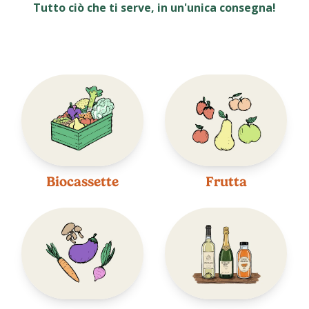
Tutto ciò che ti serve, in un'unica consegna!
Biocassette
Frutta