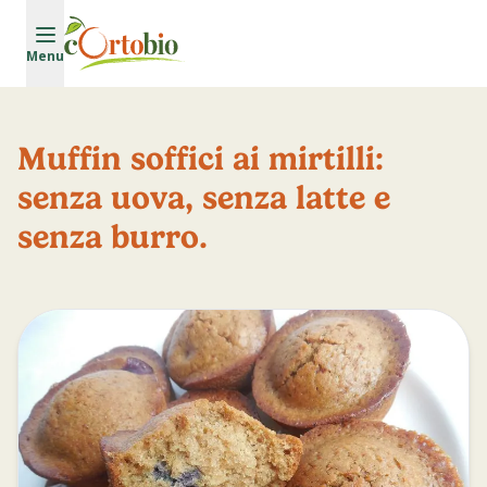
Vai al contenuto principale
Menu
Muffin soffici ai mirtilli:
senza uova, senza latte e
senza burro.