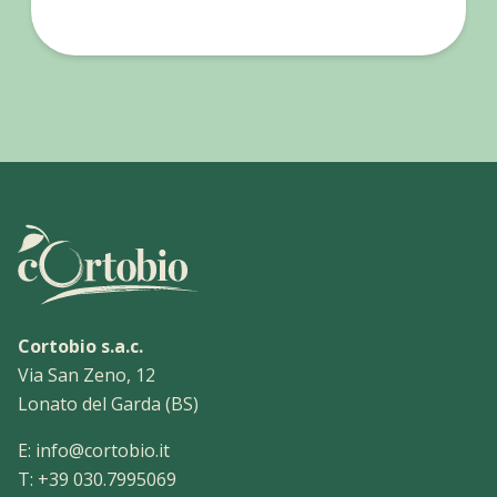
Leggi la ricetta
Pasta con le fa
Cortobio s.a.c.
Via San Zeno, 12
Lonato del Garda (BS)
E:
info@cortobio.it
T:
+39 030.7995069