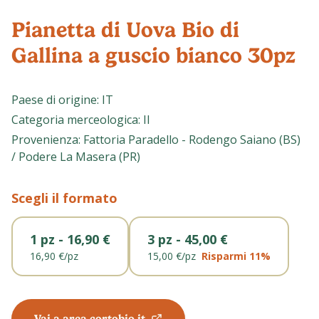
Pianetta di Uova Bio di
Gallina a guscio bianco 30pz
Paese di origine
:
IT
Categoria merceologica
:
II
Provenienza
:
Fattoria Paradello - Rodengo Saiano (BS)
/ Podere La Masera (PR)
Scegli il formato
1 pz - 16,90 €
3 pz - 45,00 €
16,90 €
/
pz
15,00 €
/
pz
Risparmi
11
%
Vai a area.cortobio.it