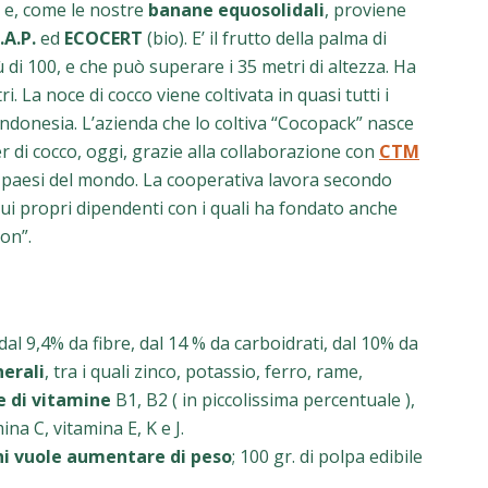
a e, come le nostre
banane equosolidali
, proviene
.A.P.
ed
ECOCERT
(bio). E’ il frutto della palma di
 di 100, e che può superare i 35 metri di altezza. Ha
 La noce di cocco viene coltivata in quasi tutti i
Indonesia. L’azienda che lo coltiva “
Cocopack
” nasce
r di cocco, oggi, grazie alla collaborazione con
CTM
si paesi del mondo. La cooperativa lavora secondo
i propri dipendenti con i quali ha fondato anche
on”.
 dal 9,4% da fibre, dal 14 % da carboidrati, dal 10% da
erali
, tra i quali zinco, potassio, ferro, rame,
e di vitamine
B1, B2 ( in piccolissima percentuale ),
na C, vitamina E, K e J.
chi vuole aumentare di peso
; 100 gr. di polpa edibile