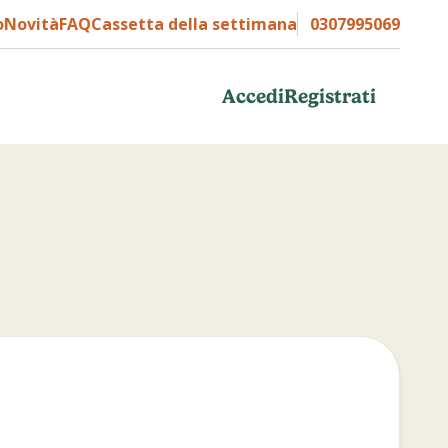
o
Novità
FAQ
Cassetta della settimana
0307995069
Accedi
Registrati