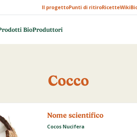
Il progetto
Punti di ritiro
Ricette
WikiBi
Prodotti Bio
Produttori
Cocco
Nome scientifico
Cocos Nucifera