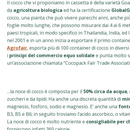
Il cocco che vi proponiamo in cassetta è della varietà Go
da
agricoltura biologica
ed ha la certificazione
GlobalG
cocco, una pianta che può vivere parecchi anni, anche più
foglie molto lunghe, che possono misurare dai 4 ai 6 metri.
paesi tropicali, in modo specifico in Thailandia, India, ed 
nel 2001 e in un anno inizia a esportare il primo containe
Agrofair
, esporta più di 100 container di cocco in diver
i
principi del commercio equo solidale
e punta molto su
un’associazione chiamata “Cocopack Fair Trade Associati
…la noce di cocco è composta per il
50% circa da acqua
,
zuccheri e da lipidi. Ha anche una discreta quantità di
min
magnesio, fosforo, sodio e magnesio. E’ anche una
font
B3, B5 e B6; in seguito troviamo l’acido ascorbico, o vitami
La noce di cocco è molto nutriente e
consigliabile per 
forniscono infatti 360 calorie.