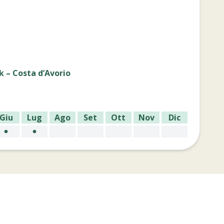
k – Costa d’Avorio
Giu
Lug
Ago
Set
Ott
Nov
Dic