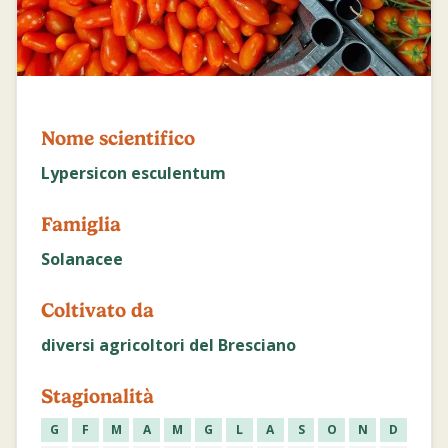
Nome scientifico
Lypersicon esculentum
Famiglia
Solanacee
Coltivato da
diversi agricoltori del Bresciano
Stagionalità
G
F
M
A
M
G
L
A
S
O
N
D