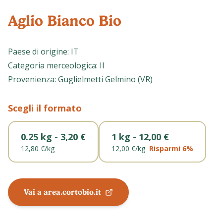
Aglio Bianco Bio
Paese di origine
:
IT
Categoria merceologica
:
II
Provenienza
:
Guglielmetti Gelmino (VR)
Scegli il formato
0.25 kg - 3,20 €
1 kg - 12,00 €
12,80 €
/
kg
12,00 €
/
kg
Risparmi
6
%
Vai a area.cortobio.it