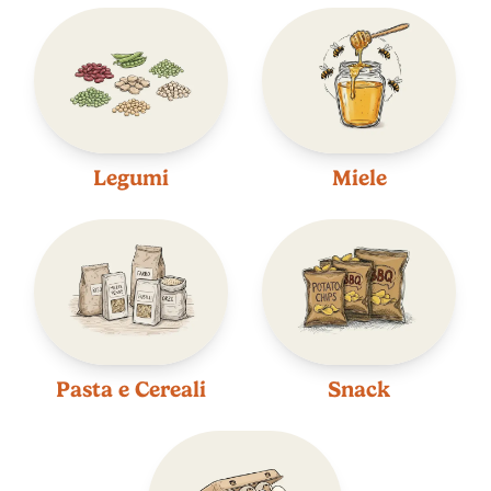
Legumi
Miele
Pasta e Cereali
Snack