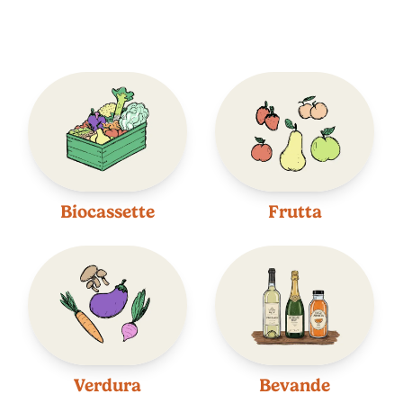
Biocassette
Frutta
Verdura
Bevande