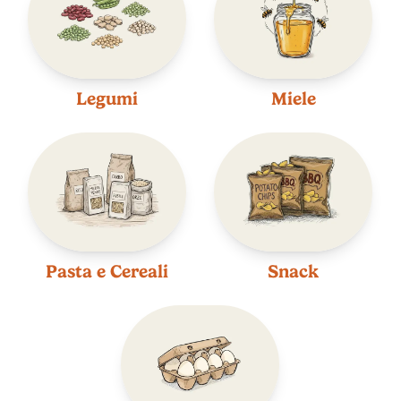
Legumi
Miele
Pasta e Cereali
Snack