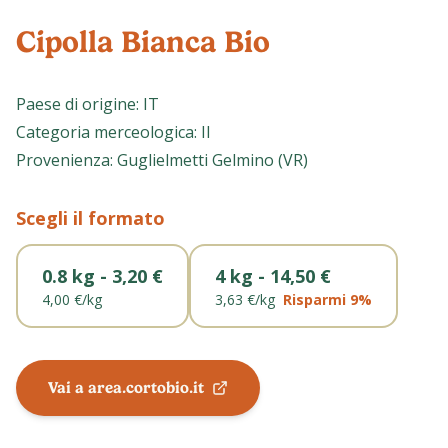
Cipolla Bianca Bio
Paese di origine
:
IT
Categoria merceologica
:
II
Provenienza
:
Guglielmetti Gelmino (VR)
Scegli il formato
0.8 kg - 3,20 €
4 kg - 14,50 €
4,00 €
/
kg
3,63 €
/
kg
Risparmi
9
%
Vai a area.cortobio.it