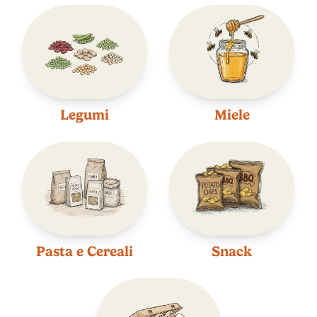
Legumi
Miele
Pasta e Cereali
Snack