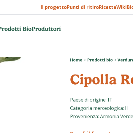
Il progetto
Punti di ritiro
Ricette
WikiBi
Prodotti Bio
Produttori
Home
Prodotti bio
Verdur
Cipolla R
Paese di origine
:
IT
Categoria merceologica
:
II
Provenienza
:
Armonia Verde