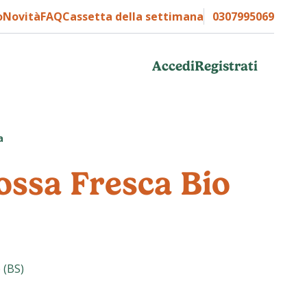
o
Novità
FAQ
Cassetta della settimana
0307995069
Accedi
Registrati
a
ossa Fresca Bio
 (BS)