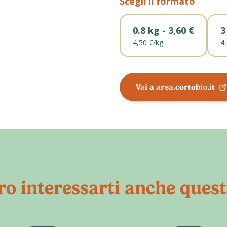
Scegli il formato
0.8 kg - 3,60 €
3
4,50 €
/
kg
4
Vai a area.cortobio.it
o interessarti anche quest