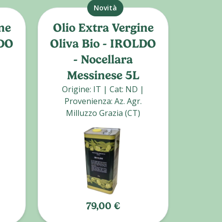
Novità
ne
Olio Extra Vergine
LDO
Oliva Bio - IROLDO
Co
- Nocellara
Messinese 5L
|
Origine
:
IT
|
Cat
:
ND
|
Ori
Provenienza
:
Az. Agr.
Prove
Milluzzo Grazia (CT)
79,00 €