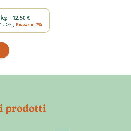
 kg - 12,50 €
,17 €
/
kg
Risparmi
7
%
i prodotti