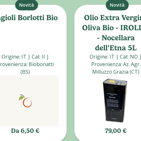
Novità
Novità
gioli Borlotti Bio
Olio Extra Vergi
Oliva Bio - IRO
- Nocellara
dell'Etna 5L
Origine
:
IT
|
Cat
:
II
|
Origine
:
IT
|
Cat
:
ND
rovenienza
:
Biobonatti
Provenienza
:
Az. Agr.
(BS)
Milluzzo Grazia (CT)
Da
6,50 €
79,00 €