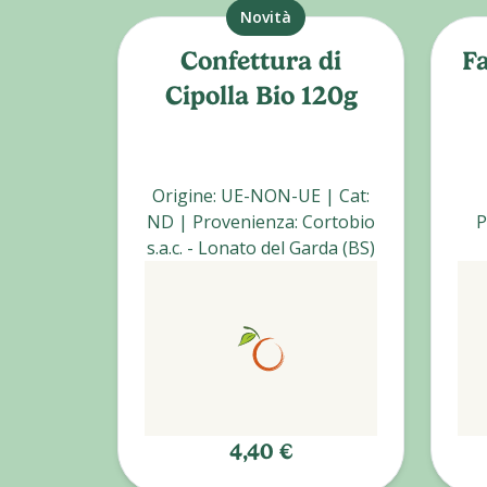
Novità
Confettura di
Fa
Cipolla Bio 120g
Origine
:
UE-NON-UE
|
Cat
:
ND
|
Provenienza
:
Cortobio
P
s.a.c. - Lonato del Garda (BS)
4,40 €