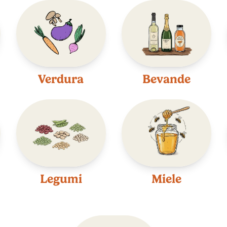
Verdura
Bevande
Legumi
Miele