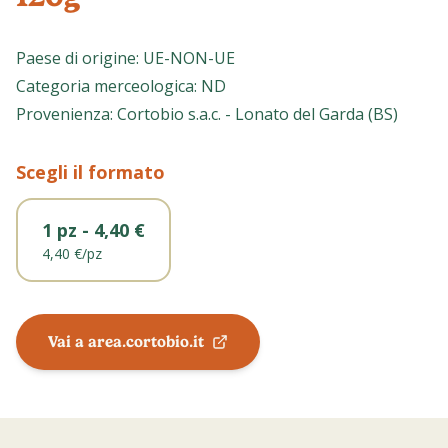
Paese di origine
:
UE-NON-UE
Categoria merceologica
:
ND
Provenienza
:
Cortobio s.a.c. - Lonato del Garda (BS)
Scegli il formato
1 pz - 4,40 €
4,40 €
/
pz
Vai a area.cortobio.it