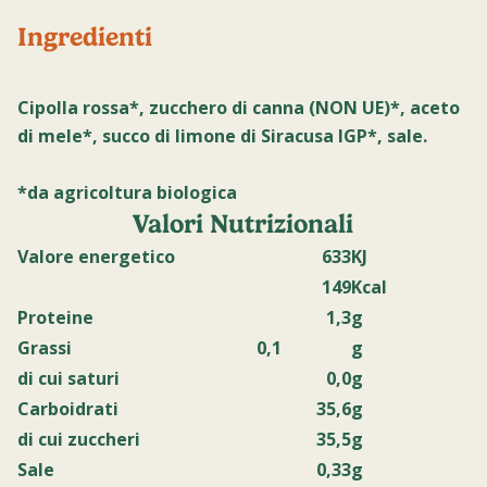
Ingredienti
Cipolla rossa*, zucchero di canna (NON UE)*, aceto
di mele*, succo di limone di Siracusa IGP*, sale.
*da agricoltura biologica
Valori Nutrizionali
Valore energetico
633
KJ
149
Kcal
Proteine
1,3
g
Grassi
0,1
g
di cui saturi
0,0
g
Carboidrati
35,6
g
di cui zuccheri
35,5
g
Sale
0,33
g