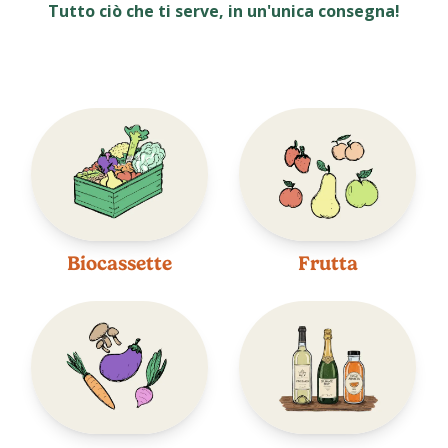
Tutto ciò che ti serve, in un'unica consegna!
Biocassette
Frutta