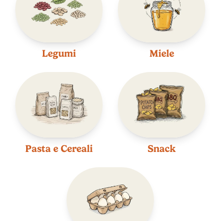
Legumi
Miele
Pasta e Cereali
Snack