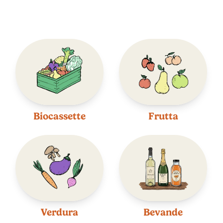
Biocassette
Frutta
Verdura
Bevande