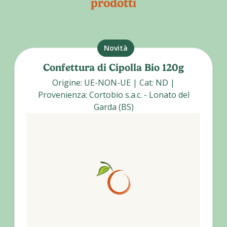
prodotti
Novità
Confettura di Cipolla Bio 120g
Origine
:
UE-NON-UE
|
Cat
:
ND
|
Provenienza
:
Cortobio s.a.c. - Lonato del
Garda (BS)