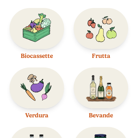
Biocassette
Frutta
Verdura
Bevande