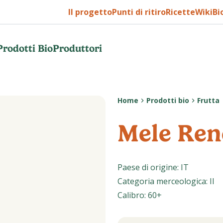
Il progetto
Punti di ritiro
Ricette
WikiBi
Prodotti Bio
Produttori
Home
Prodotti bio
Frutta
Mele Ren
Paese di origine
:
IT
Categoria merceologica
:
II
Calibro
:
60+