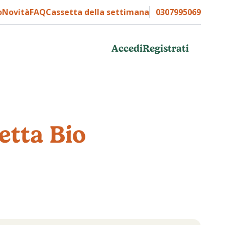
o
Novità
FAQ
Cassetta della settimana
0307995069
Accedi
Registrati
etta Bio