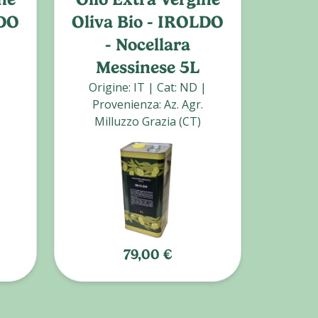
LDO
Oliva Bio - IROLDO
Co
- Nocellara
Messinese 5L
|
Origine
:
IT
|
Cat
:
ND
|
Ori
Provenienza
:
Az. Agr.
Prove
Milluzzo Grazia (CT)
79,00 €