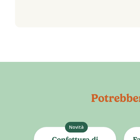
Potrebber
Novità
Confettura di
Fa