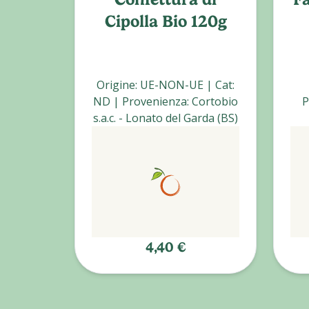
Cipolla Bio 120g
Origine
:
UE-NON-UE
|
Cat
:
ND
|
Provenienza
:
Cortobio
P
s.a.c. - Lonato del Garda (BS)
4,40 €