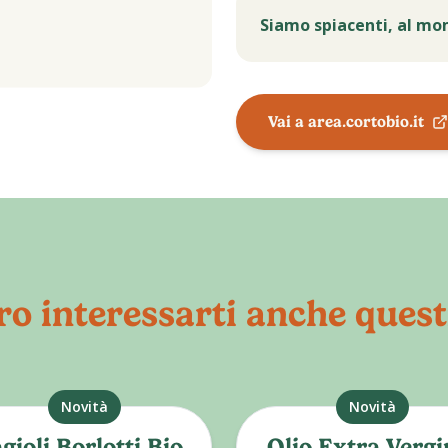
Siamo spiacenti, al mo
Vai a area.cortobio.it
o interessarti anche quest
Novità
Novità
gioli Borlotti Bio
Olio Extra Vergi