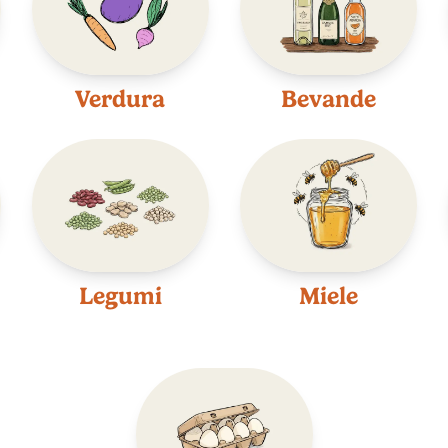
Verdura
Bevande
Legumi
Miele