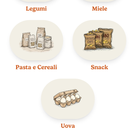
Legumi
Miele
Pasta e Cereali
Snack
Uova