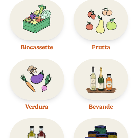
Biocassette
Frutta
Verdura
Bevande