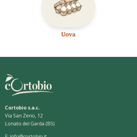
Uova
Cortobio s.a.c.
Via San Zeno, 12
Lonato del Garda (BS)
E:
info@cortobio.it