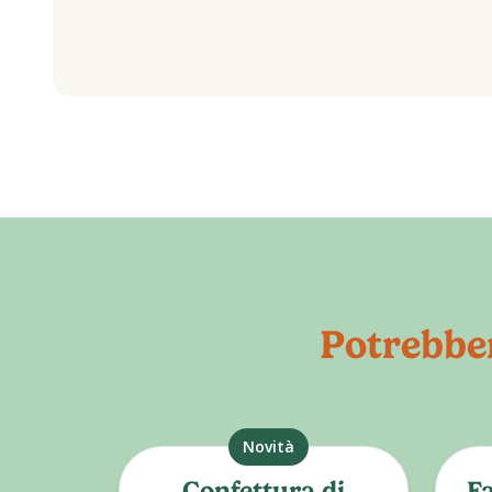
Potrebber
Novità
Confettura di
Fa