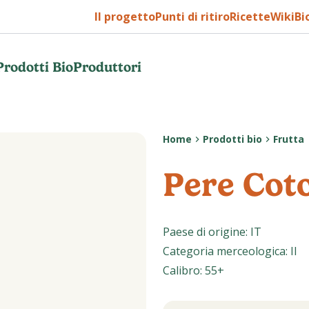
Il progetto
Punti di ritiro
Ricette
WikiBi
Prodotti Bio
Produttori
Home
Prodotti bio
Frutta
Pere Cot
Paese di origine
:
IT
Categoria merceologica
:
II
Calibro
:
55+