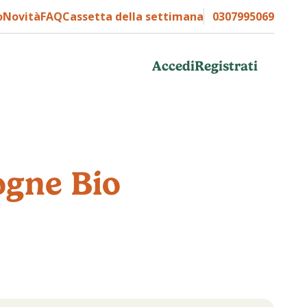
o
Novità
FAQ
Cassetta della settimana
0307995069
Accedi
Registrati
ogne Bio