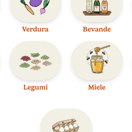
Verdura
Bevande
Legumi
Miele