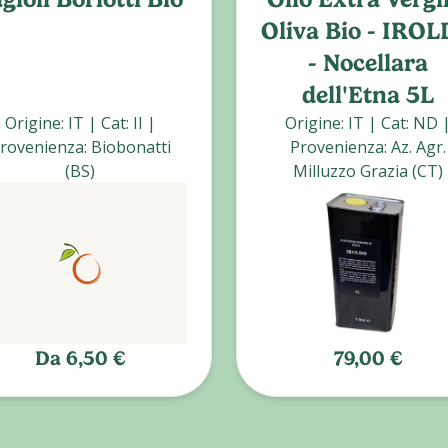
Oliva Bio - IRO
- Nocellara
dell'Etna 5L
Origine
:
IT
|
Cat
:
II
|
Origine
:
IT
|
Cat
:
ND
rovenienza
:
Biobonatti
Provenienza
:
Az. Agr.
(BS)
Milluzzo Grazia (CT)
Da
6,50 €
79,00 €