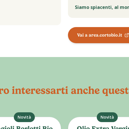
Siamo spiacenti, al mo
Vai a area.cortobio.it
o interessarti anche quest
Novità
Novità
gioli Borlotti Bio
Olio Extra Vergi