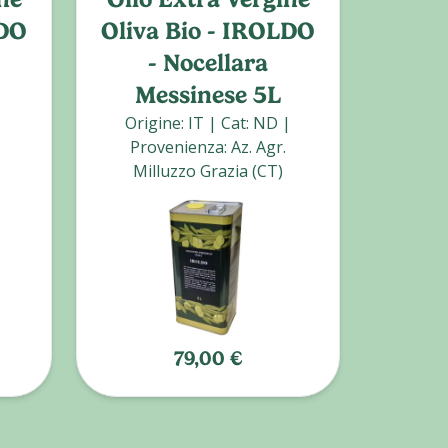
LDO
Oliva Bio - IROLDO
Co
- Nocellara
Messinese 5L
|
Origine
:
IT
|
Cat
:
ND
|
Ori
Provenienza
:
Az. Agr.
Prove
Milluzzo Grazia (CT)
79,00 €