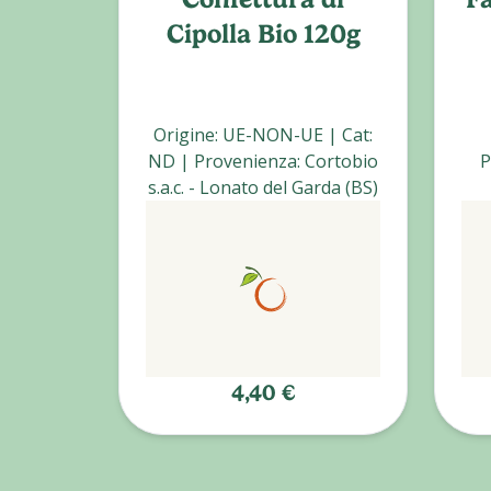
Cipolla Bio 120g
Origine
:
UE-NON-UE
|
Cat
:
ND
|
Provenienza
:
Cortobio
P
s.a.c. - Lonato del Garda (BS)
4,40 €