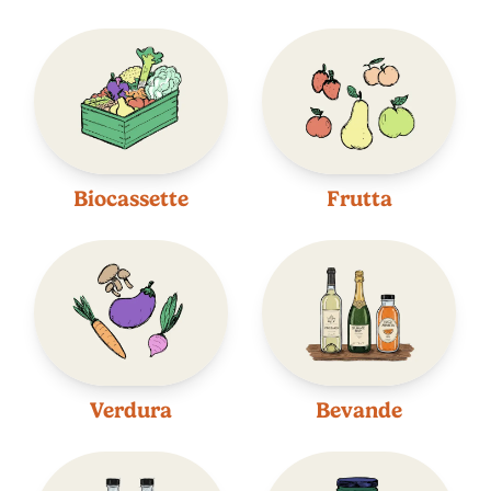
Biocassette
Frutta
Verdura
Bevande