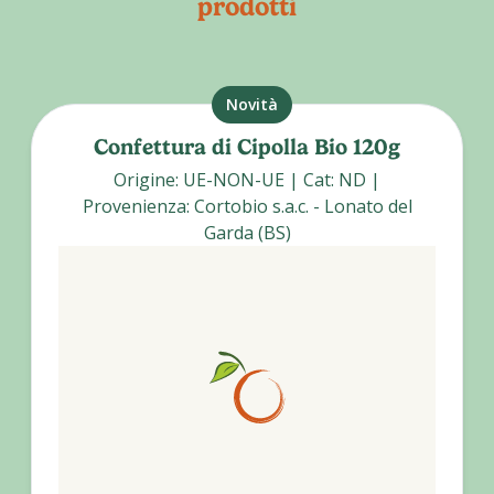
prodotti
Novità
Confettura di Cipolla Bio 120g
Origine
:
UE-NON-UE
|
Cat
:
ND
|
Provenienza
:
Cortobio s.a.c. - Lonato del
Garda (BS)