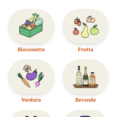
Biocassette
Frutta
Verdura
Bevande