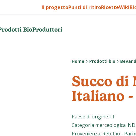
Il progetto
Punti di ritiro
Ricette
WikiBi
Prodotti Bio
Produttori
Home
Prodotti bio
Bevan
Succo di
Italiano 
Paese di origine
:
IT
Categoria merceologica
:
ND
Provenienza
:
Retebio - Parm