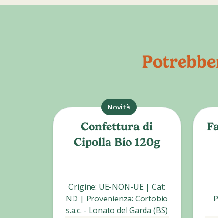
Potrebber
Novità
Confettura di
Fa
Cipolla Bio 120g
Origine
:
UE-NON-UE
|
Cat
:
ND
|
Provenienza
:
Cortobio
P
s.a.c. - Lonato del Garda (BS)