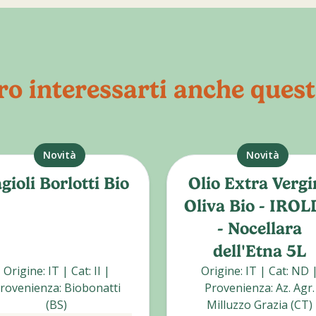
o interessarti anche quest
Novità
Novità
gioli Borlotti Bio
Olio Extra Vergi
Oliva Bio - IRO
- Nocellara
dell'Etna 5L
Origine
:
IT
|
Cat
:
II
|
Origine
:
IT
|
Cat
:
ND
rovenienza
:
Biobonatti
Provenienza
:
Az. Agr.
(BS)
Milluzzo Grazia (CT)