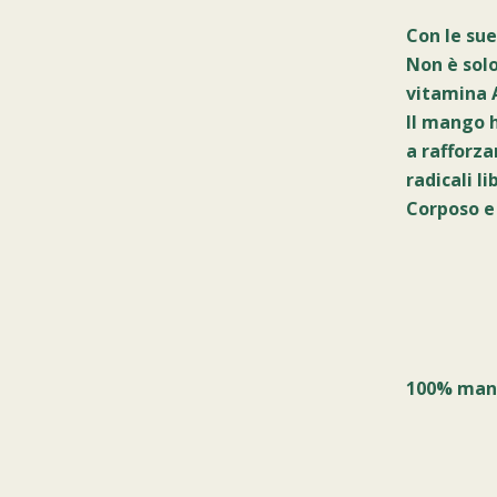
Con le sue
Non è solo
vitamina A
Il mango 
a rafforza
radicali li
Corposo e 
100% mang