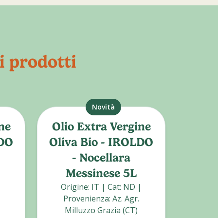
i prodotti
Novità
ne
Olio Extra Vergine
LDO
Oliva Bio - IROLDO
Co
- Nocellara
Messinese 5L
|
Origine
:
IT
|
Cat
:
ND
|
Ori
Provenienza
:
Az. Agr.
Prove
Milluzzo Grazia (CT)