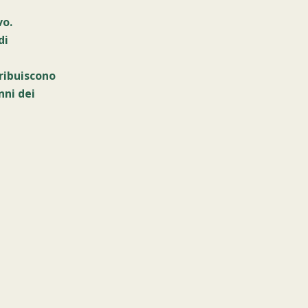
vo.
di
ribuiscono
nni dei