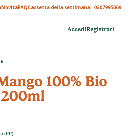
o
Novità
FAQ
Cassetta della settimana
0307995069
Accedi
Registrati
de
 Mango 100% Bio
- 200ml
a (PR)