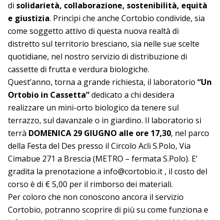
di
solidarietà, collaborazione, sostenibilità, equità
e giustizia
. Princìpi che anche Cortobio condivide, sia
come soggetto attivo di questa nuova realtà di
distretto sul territorio bresciano, sia nelle sue scelte
quotidiane, nel nostro servizio di distribuzione di
cassette di frutta e verdura biologiche.
Quest’anno, torna a grande richiesta, il laboratorio
“Un
Ortobio in Cassetta”
dedicato a chi desidera
realizzare un mini-orto biologico da tenere sul
terrazzo, sul davanzale o in giardino. Il laboratorio si
terrà
DOMENICA 29 GIUGNO
alle ore 17,30
, nel parco
della Festa del Des presso il
Circolo Acli S.Polo, Via
Cimabue 271 a Brescia
(METRO – fermata S.Polo). E’
gradita la prenotazione a
info@cortobio.it
, il costo del
corso è di
€ 5,00 per il rimborso dei materiali
.
Per coloro che non conoscono ancora il servizio
Cortobio, potranno scoprire di più su come funziona e